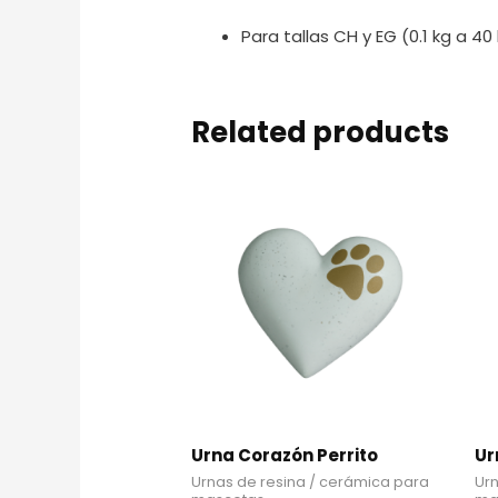
Para tallas CH y EG (0.1 kg a 40
Related products
Urna Corazón Perrito
Ur
Urnas de resina / cerámica para
Urn