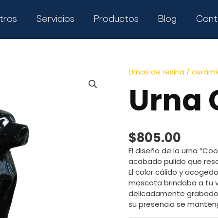
tros
Servicios
Productos
Blog
Cont
Urnas de resina / cerá
Urna 
$
805.00
El diseño de la urna “Co
acabado pulido que resal
El color cálido y acogedo
mascota brindaba a tu v
delicadamente grabado e
su presencia se manten