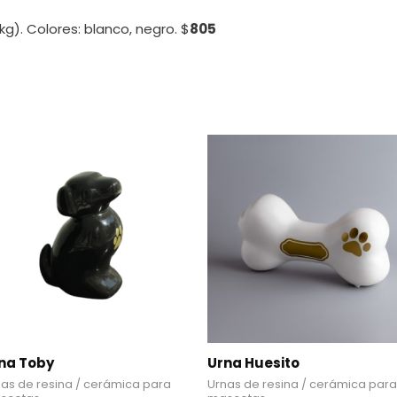
 kg). Colores: blanco, negro. $
805
na Toby
Urna Huesito
as de resina / cerámica para
Urnas de resina / cerámica para