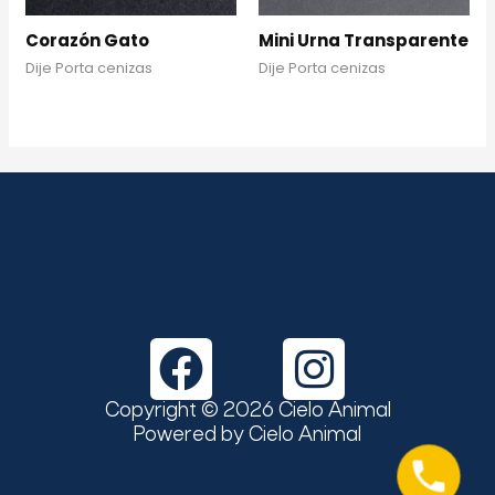
Corazón Gato
Mini Urna Transparente
Dije Porta cenizas
Dije Porta cenizas
F
I
a
n
Copyright © 2026 Cielo Animal
c
s
Powered by Cielo Animal
e
t