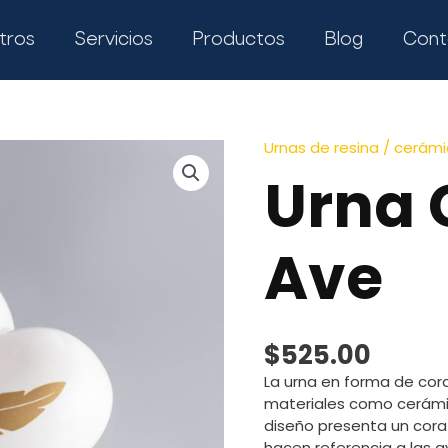
tros
Servicios
Productos
Blog
Cont
Urnas de resina / cerá
Urna 
Ave
$
525.00
La urna en forma de cor
materiales como cerámic
diseño presenta un cora
hacen referencia a las a