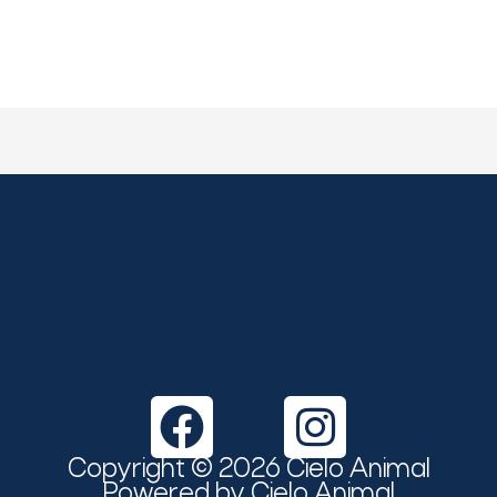
F
I
a
n
Copyright © 2026 Cielo Animal
Powered by Cielo Animal