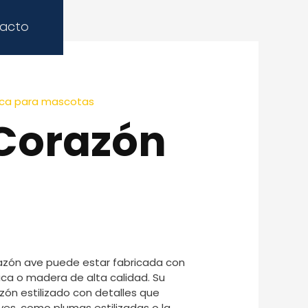
acto
mica para mascotas
Corazón
azón ave puede estar fabricada con
a o madera de alta calidad. Su
zón estilizado con detalles que
ves, como plumas estilizadas o la