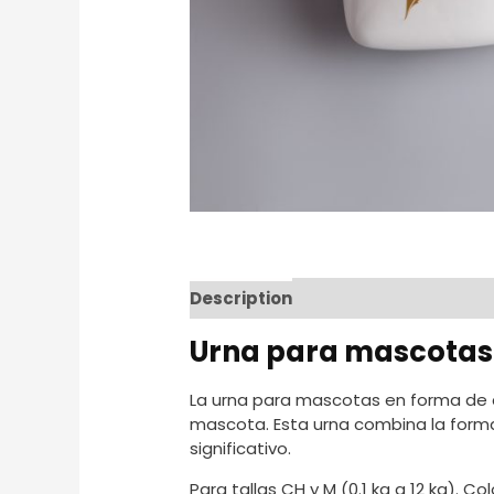
Description
Reviews (0)
Urna para mascotas
La urna para mascotas en forma de c
mascota. Esta urna combina la forma
significativo.
Para tallas CH y M (0.1 kg a 12 kg). Co