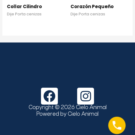
Collar Cilindro
Corazón Pequeño
Dije Porta cenizas
Dije Porta cenizas
F
I
a
n
Copyright © 2026 Cielo Animal
c
s
Powered by Cielo Animal
e
t