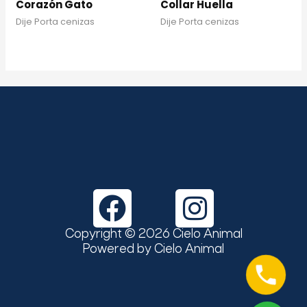
Corazón Gato
Collar Huella
Dije Porta cenizas
Dije Porta cenizas
F
I
a
n
Copyright © 2026 Cielo Animal
c
s
Powered by Cielo Animal
e
t