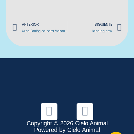
Previo
Ne
ANTERIOR
SIGUIENTE
Urna Ecológica para Mascotas
Landing new
F
I
a
n
Copyright © 2026 Cielo Animal
c
s
Powered by Cielo Animal