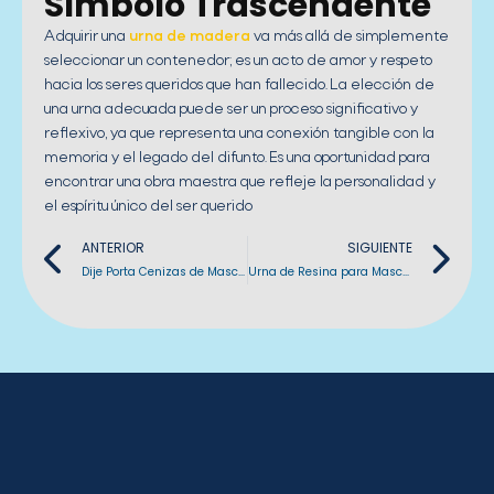
Símbolo Trascendente
Adquirir una
urna de madera
va más allá de simplemente
seleccionar un contenedor; es un acto de amor y respeto
hacia los seres queridos que han fallecido. La elección de
una urna adecuada puede ser un proceso significativo y
reflexivo, ya que representa una conexión tangible con la
memoria y el legado del difunto. Es una oportunidad para
encontrar una obra maestra que refleje la personalidad y
el espíritu único del ser querido
Previo
Ne
ANTERIOR
SIGUIENTE
Dije Porta Cenizas de Mascotas
Urna de Resina para Mascotas