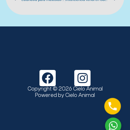
F
I
a
n
Copyright © 2026 Cielo Animal
c
s
Powered by Cielo Animal
e
t
b
a