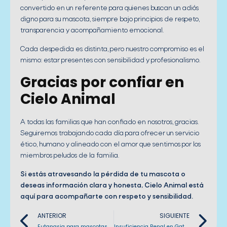
convertido en un referente para quienes buscan un adiós
digno para su mascota, siempre bajo principios de respeto,
transparencia y acompañamiento emocional.
Cada despedida es distinta, pero nuestro compromiso es el
mismo: estar presentes con sensibilidad y profesionalismo.
Gracias por confiar en
Cielo Animal
A todas las familias que han confiado en nosotros, gracias.
Seguiremos trabajando cada día para ofrecer un servicio
ético, humano y alineado con el amor que sentimos por los
miembros peludos de la familia.
Si estás atravesando la pérdida de tu mascota o
deseas información clara y honesta, Cielo Animal está
aquí para acompañarte con respeto y sensibilidad.
Previo
Ne
ANTERIOR
SIGUIENTE
Eutanasia para mascotas en Mérida: atención profesional y humana
Insuficiencia Renal en Gatos Síntomas, Cuidados y Decisiones Difíciles