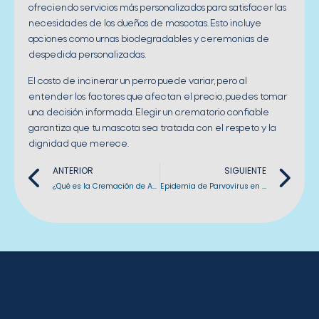
ofreciendo servicios más personalizados para satisfacer las
necesidades de los dueños de mascotas. Esto incluye
opciones como urnas biodegradables y ceremonias de
despedida personalizadas.
El costo de incinerar un perro puede variar, pero al
entender los factores que afectan el precio, puedes tomar
una decisión informada. Elegir un crematorio confiable
garantiza que tu mascota sea tratada con el respeto y la
dignidad que merece.
Previo
Ne
ANTERIOR
SIGUIENTE
¿Qué es la Cremación de Animales?
Epidemia de Parvovirus en Mérida: