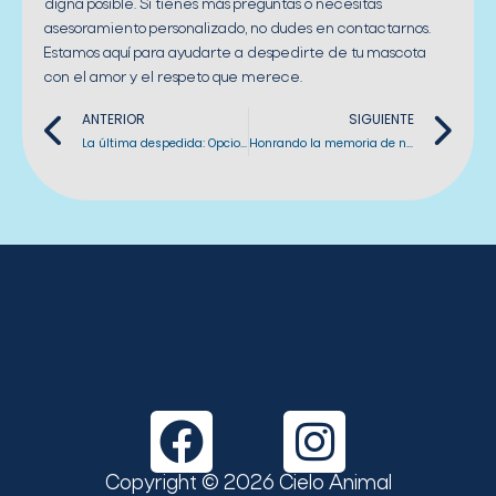
digna posible. Si tienes más preguntas o necesitas
asesoramiento personalizado, no dudes en contactarnos.
Estamos aquí para ayudarte a despedirte de tu mascota
con el amor y el respeto que merece.
Previo
Ne
ANTERIOR
SIGUIENTE
La última despedida: Opciones y costos para el entierro de mascotas
Honrando la memoria de nuestra mascota: Cómo conservar y ubicar sus cenizas
F
I
a
n
Copyright © 2026 Cielo Animal