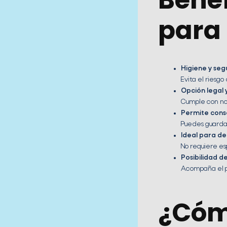
Benef
para
Higiene y seg
Evita el riesg
Opción legal 
Cumple con nor
Permite conse
Puedes guardar 
Ideal para d
No requiere es
Posibilidad d
Acompaña el pr
¿Cómo