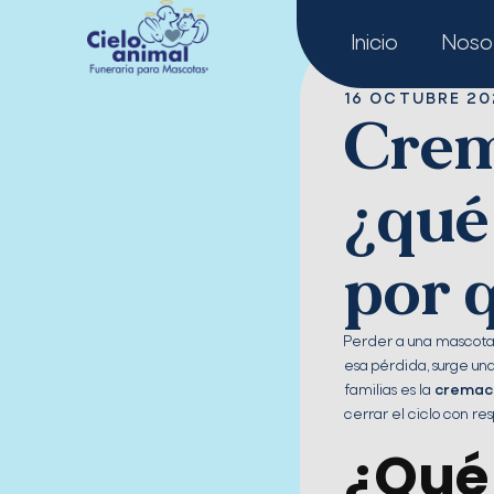
Ir
al
Inicio
Noso
contenido
16 OCTUBRE 20
Crem
¿qué
por q
Perder a una mascota 
esa pérdida, surge un
familias es la
cremac
cerrar el ciclo con re
¿Qué