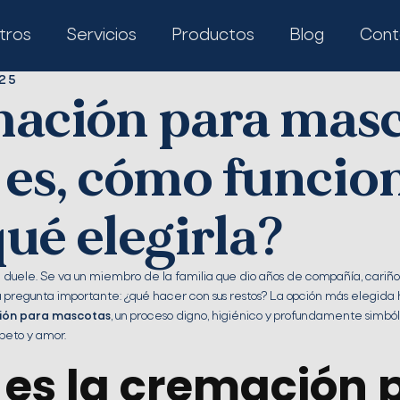
tros
Servicios
Productos
Blog
Cont
25
ación para masc
 es, cómo funcio
ué elegirla?
duele. Se va un miembro de la familia que dio años de compañía, cariño 
a pregunta importante: ¿qué hacer con sus restos? La opción más elegida 
ión para mascotas
, un proceso digno, higiénico y profundamente simbó
speto y amor.
 es la cremación 