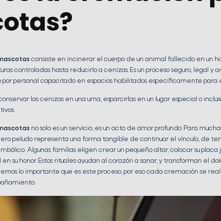
otas?
mascotas
consiste en incinerar el cuerpo de un animal fallecido en un ho
as controladas hasta reducirlo a cenizas. Es un proceso seguro, legal 
o por personal capacitado en espacios habilitados específicamente para e
conservar las cenizas en una urna, esparcirlas en un lugar especial o inclu
ivos.
mascotas
no solo es un servicio, es un acto de amor profundo. Para muchas
ro peludo representa una forma tangible de continuar el vínculo, de te
imbólico. Algunas familias eligen crear un pequeño altar, colocar su placa j
l en su honor. Estos rituales ayudan al corazón a sanar, y transforman el dol
emos lo importante que es este proceso, por eso cada cremación se real
pañamiento.