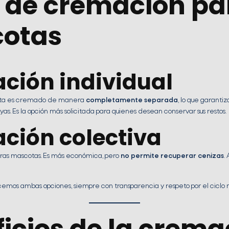
s de cremación pa
otas
ción individual
cota es cremado de manera
completamente separada
, lo que garantiz
yas. Es la opción más solicitada para quienes desean conservar sus restos.
ción colectiva
otras mascotas. Es más económica, pero
no permite recuperar cenizas
.
emos ambas opciones, siempre con transparencia y respeto por el ciclo na