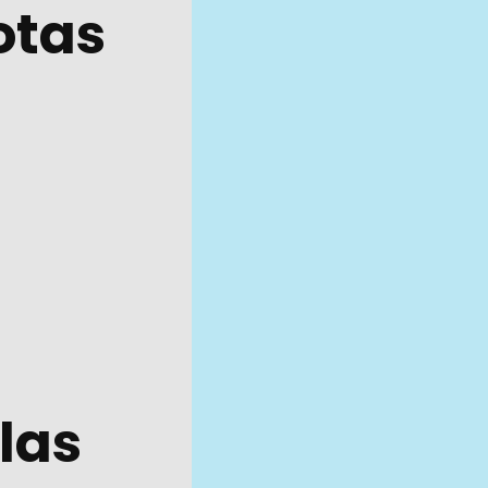
otas
las