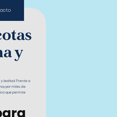
acto
otas
na y
y lealtad. Frente a
hoy por miles de
lico que permite
para