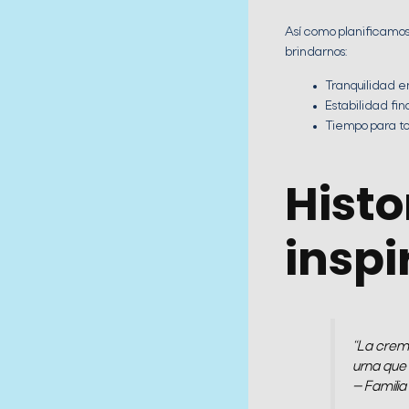
Así como planificamos
brindarnos:
Tranquilidad 
Estabilidad fi
Tiempo para t
Histo
inspi
“La crem
urna que
— Familia