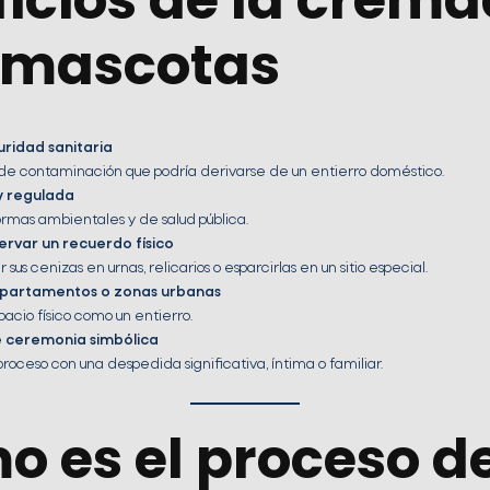
icios de la crema
 mascotas
uridad sanitaria
o de contaminación que podría derivarse de un entierro doméstico.
y regulada
mas ambientales y de salud pública.
rvar un recuerdo físico
sus cenizas en urnas, relicarios o esparcirlas en un sitio especial.
epartamentos o zonas urbanas
pacio físico como un entierro.
e ceremonia simbólica
oceso con una despedida significativa, íntima o familiar.
 es el proceso d