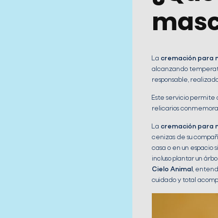
masc
La
cremación para 
alcanzando temperatur
responsable, realizad
Este servicio permite 
relicarios conmemorat
La
cremación para 
cenizas de su compañe
casa o en un espacio s
incluso plantar un árbo
Cielo Animal
, entend
cuidado y total acom