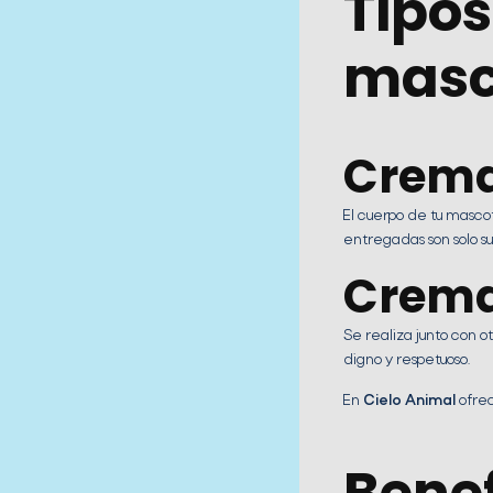
Tipo
masc
Crema
El cuerpo de tu mas
entregadas son solo su
Crema
Se realiza junto con 
digno y respetuoso.
En
Cielo Animal
ofrec