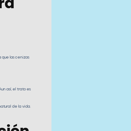
ra
a que las cenizas
 Aun así, el trato es
tural de la vida.