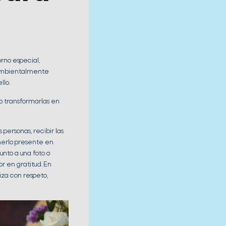
rno especial,
y ambientalmente
llo.
so transformarlas en
 personas, recibir las
nerlo presente en
unto a una foto o
or en gratitud. En
iza con respeto,