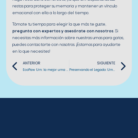
restos para proteger su memoria y mantener un vínculo
emocional con ella a lo largo del tiempo.
Tómate tu tiempo para elegir la que más te guste,
pregunta con expertos y asesórate con nosotros
. Si
necesitas más información sobre nuestras urnas para gatos,
puedes contactarte con nosotros. ¡Estamos para ayudarte
en lo que necesites!
Previo
Ne
ANTERIOR
SIGUIENTE
EcoPaw Urn: la mejor urna biodegradable para mascotas
Preservando el Legado: Urnas para Cenizas de Perros como un Tributo Significativo